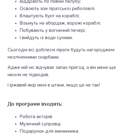
Віддрають по повній палубу;
Освоють ази піратської риболовлі;
Влаштують бунт на кораблі;
Візьмуть на абордаж, ворожі кораблі;
Побувають у вогненній печері;
І вийдуть із води сухими.
Сьогодні всі доблесні пірати будуть нагороджені
незліченними скарбами.
Адже мій ніс відчуває запах пригод, а він мене ще
ніколи не підводив.
І іржавий якір мені в штани, якщо це не так!
До програми входить:
Робота акторів
Музичний супровід
Подарунок для іменинника