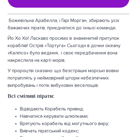
Божевільна Арабелла, і Гарі Морган, збирають усіх
бажаючих піратів, приєднатися до їхньої команди.
Йо Хо Хо! Ласкаво просимо в знаменитий притулок
кораблів! Острів «Тортуга» Сьогодн в дочки океану
«Каліпсо» було ведіння, і своє передбачення вона
накреслила на карті морів.
У пророцтві сказано: що безстрашні морські вовки
потраплять у неймовірний шторм небезпечних
випробувань і потік вибухових веселощів.
Всі сміливі пірати:
Відвідають Корабель привид;
Навчатися керувати шлюпками;
Врятують корабель від могутнього виру;
Вивчать піратський кодекс;