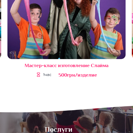
Мастер-класс изготовление Слайма
500грн/изделие
1час
Послуги
Послуги