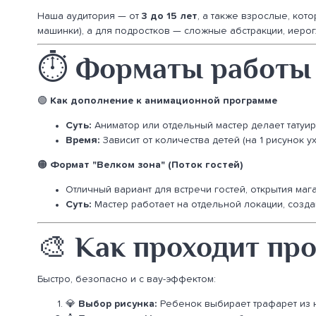
Наша аудитория — от
3 до 15 лет
, а также взрослые, кот
машинки), а для подростков — сложные абстракции, иеро
⏱️ Форматы работы
🟢
Как дополнение к анимационной программе
Суть:
Аниматор или отдельный мастер делает татуир
Время:
Зависит от количества детей (на 1 рисунок ух
🟠
Формат "Велком зона" (Поток гостей)
Отличный вариант для встречи гостей, открытия маг
Суть:
Мастер работает на отдельной локации, созд
🎨 Как проходит про
Быстро, безопасно и с вау-эффектом:
💎
Выбор рисунка:
Ребенок выбирает трафарет из н