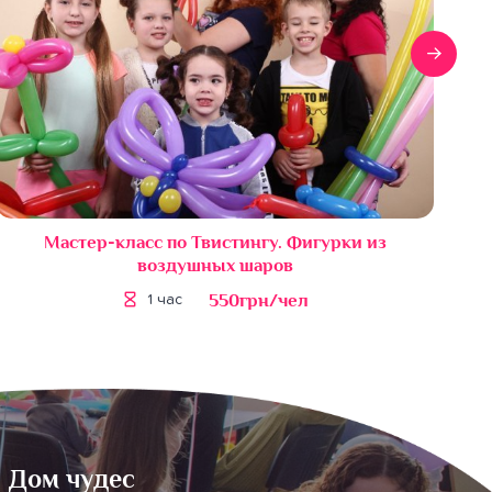
Мастер-класс по Твистингу. Фигурки из
воздушных шаров
550грн/чел
1 час
Дом чудес
Нижній