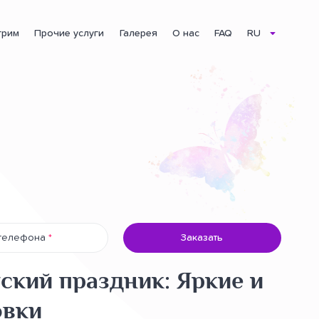
грим
Прочие услуги
Галерея
О нас
FAQ
RU
Основна
навіґація
телефона
Заказать
тский праздник: Яркие и
овки