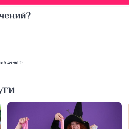
ечений?
ный день!
✨
уги