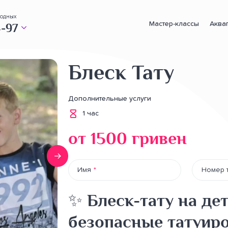
ходных
Мастер-классы
Аква
4-97
Услуги
Блеск Тату
Дополнительные услуги
1 час
от 1500 гривен
Имя
Номер 
✨ Блеск-тату на де
безопасные татуир