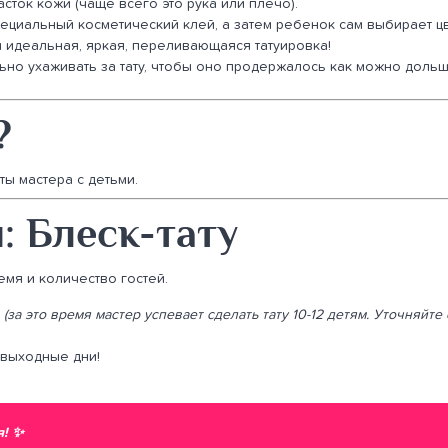
ток кожи (чаще всего это рука или плечо).
ециальный косметический клей, а затем ребенок сам выбирает цв
 идеальная, яркая, переливающаяся татуировка!
ьно ухаживать за тату, чтобы оно продержалось как можно дольше
?
ы мастера с детьми.
: Блеск-тату
емя и количество гостей.
(за это время мастер успевает сделать тату 10-12 детям. Уточняйте
 выходные дни!
я!
✨