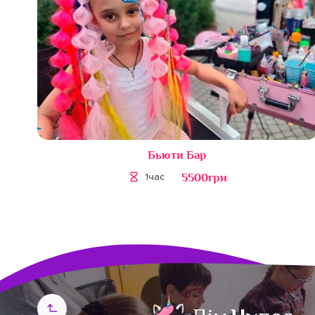
Бьюти Бар
5500грн
1час