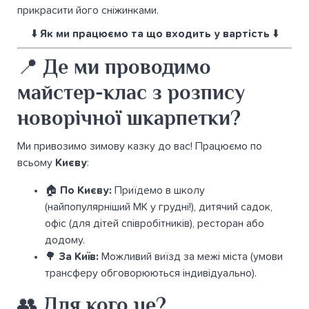
прикрасити його сніжинками.
⬇️
Як ми працюємо та що входить у вартість
⬇️
📍 Де ми проводимо
майстер-клас з розпису
новорічної шкарпетки?
Ми привозимо зимову казку до вас! Працюємо по
всьому
Києву
:
🏠
По Києву:
Приїдемо в школу
(найпопулярніший МК у грудні!), дитячий садок,
офіс (для дітей співробітників), ресторан або
додому.
🌳
За Київ:
Можливий виїзд за межі міста (умови
трансферу обговорюються індивідуально).
👥 Для кого це?