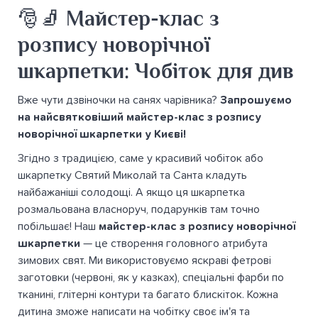
🎅🧦 Майстер-клас з
розпису новорічної
шкарпетки: Чобіток для див
Вже чути дзвіночки на санях чарівника?
Запрошуємо
на найсвятковіший майстер-клас з розпису
новорічної шкарпетки у Києві!
Згідно з традицією, саме у красивий чобіток або
шкарпетку Святий Миколай та Санта кладуть
найбажаніші солодощі. А якщо ця шкарпетка
розмальована власноруч, подарунків там точно
побільшає! Наш
майстер-клас з розпису новорічної
шкарпетки
— це створення головного атрибута
зимових свят. Ми використовуємо яскраві фетрові
заготовки (червоні, як у казках), спеціальні фарби по
тканині, глітерні контури та багато блискіток. Кожна
дитина зможе написати на чобітку своє ім'я та