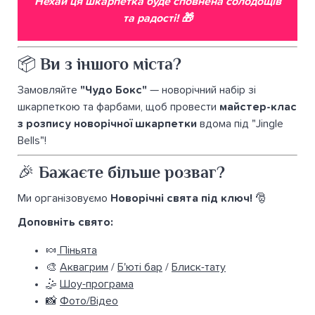
Нехай ця шкарпетка буде сповнена солодощів
та радості!
🎁
📦 Ви з іншого міста?
Замовляйте
"Чудо Бокс"
— новорічний набір зі
шкарпеткою та фарбами, щоб провести
майстер-клас
з розпису новорічної шкарпетки
вдома під "Jingle
Bells"!
🎉 Бажаєте більше розваг?
Ми організовуємо
Новорічні свята під ключ!
🎅
Доповніть свято:
🍬
Піньята
🎨
Аквагрим
/
Б'юті бар
/
Блиск-тату
🤹
Шоу-програма
📸
Фото/Відео