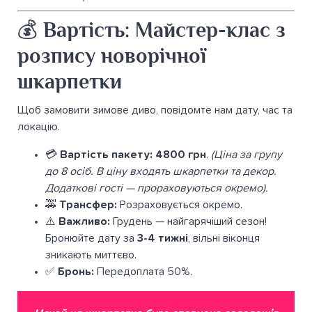
💰 Вартість: Майстер-клас з
розпису новорічної
шкарпетки
Щоб замовити зимове диво, повідомте нам дату, час та
локацію.
💳
Вартість пакету:
4800 грн
.
(Ціна за групу
до 8 осіб. В ціну входять шкарпетки та декор.
Додаткові гості — прораховуються окремо).
🚕
Трансфер:
Розраховується окремо.
⚠️
Важливо:
Грудень — найгарячіший сезон!
Бронюйте дату за
3-4 тижні
, вільні віконця
зникають миттєво.
✅
Бронь:
Передоплата 50%.