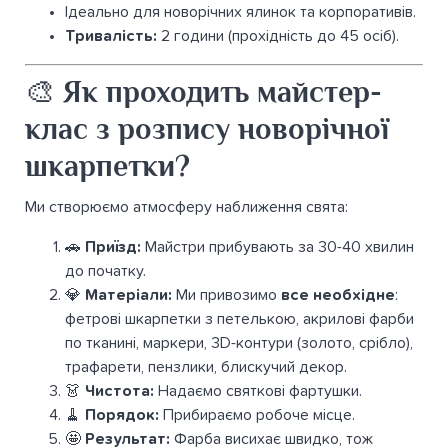
Ідеально для новорічних ялинок та корпоративів.
Тривалість:
2 години (прохідність до 45 осіб).
🎨 Як проходить майстер-
клас з розпису новорічної
шкарпетки?
Ми створюємо атмосферу наближення свята:
🚗
Приїзд:
Майстри прибувають за 30-40 хвилин
до початку.
💎
Матеріали:
Ми привозимо
все необхідне
:
фетрові шкарпетки з петелькою, акрилові фарби
по тканині, маркери, 3D-контури (золото, срібло),
трафарети, пензлики, блискучий декор.
👗
Чистота:
Надаємо святкові фартушки.
🧹
Порядок:
Прибираємо робоче місце.
🤩
Результат:
Фарба висихає швидко, тож