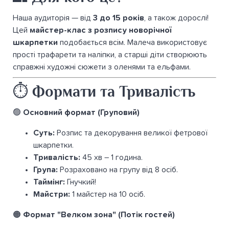
Наша аудиторія — від
3 до 15 років
, а також дорослі!
Цей
майстер-клас з розпису новорічної
шкарпетки
подобається всім. Малеча використовує
прості трафарети та наліпки, а старші діти створюють
справжні художні сюжети з оленями та ельфами.
⏱️ Формати та Тривалість
🟢
Основний формат (Груповий)
Суть:
Розпис та декорування великої фетрової
шкарпетки.
Тривалість:
45 хв – 1 година.
Група:
Розраховано на групу від 8 осіб.
Таймінг:
Гнучкий!
Майстри:
1 майстер на 10 осіб.
🟠
Формат "Велком зона" (Потік гостей)